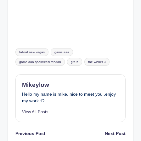
Tags:
fallout new vegas
game aaa
game aaa spesifikasi rendah
gta 5
the wicher 3
Mikeylow
Hello my name is mike, nice to meet you ,enjoy
my work :D
View All Posts
Post
Previous Post
Next Post