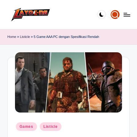
Skip
to
content
Home
»
Listicle
»
5 Game AAA PC dengan Spesifikasi Rendah
Posted
Games
Listicle
in