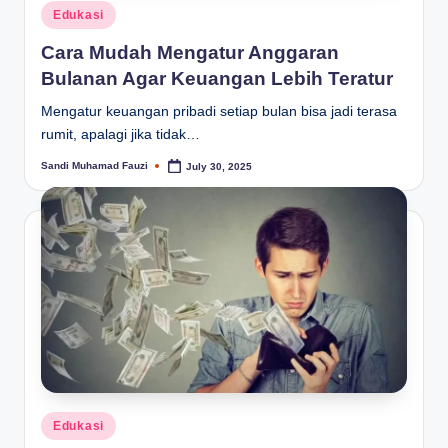
Posted
Edukasi
in
Cara Mudah Mengatur Anggaran
Bulanan Agar Keuangan Lebih Teratur
Mengatur keuangan pribadi setiap bulan bisa jadi terasa
rumit, apalagi jika tidak…
Sandi Muhamad Fauzi
July 30, 2025
Posted
by
Posted
Edukasi
in