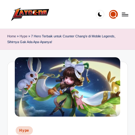
Skip
to
content
Home
»
Hype
»
7 Hero Terbaik untuk Counter Chang’e di Mobile Legends,
Sihirnya Gak Ada Apa-Apanya!
Posted
Hype
in