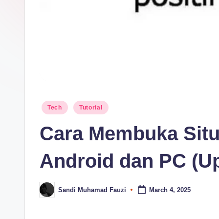
Posted
Tech
Tutorial
in
Cara Membuka Situs
Android dan PC (Up
Sandi Muhamad Fauzi
March 4, 2025
Posted
by