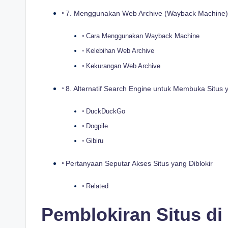
7. Menggunakan Web Archive (Wayback Machine)
Cara Menggunakan Wayback Machine
Kelebihan Web Archive
Kekurangan Web Archive
8. Alternatif Search Engine untuk Membuka Situs y
DuckDuckGo
Dogpile
Gibiru
Pertanyaan Seputar Akses Situs yang Diblokir
Related
Pemblokiran Situs di