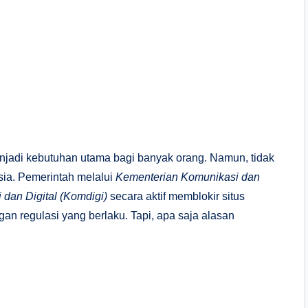
 menjadi kebutuhan utama bagi banyak orang. Namun, tidak
sia. Pemerintah melalui
Kementerian Komunikasi dan
dan Digital (Komdigi)
secara aktif memblokir situs
ngan regulasi yang berlaku. Tapi, apa saja alasan