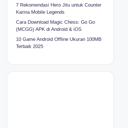
7 Rekomendasi Hero Jitu untuk Counter
Karina Mobile Legends
Cara Download Magic Chess: Go Go
(MCGG) APK di Android & iOS
10 Game Android Offline Ukuran 100MB
Terbaik 2025