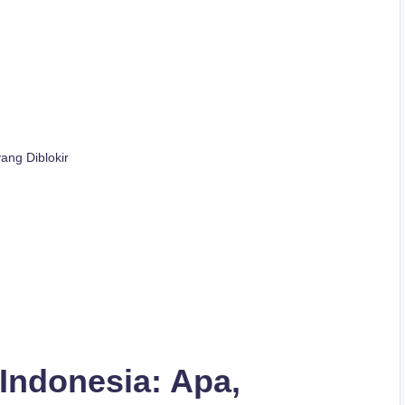
ang Diblokir
 Indonesia: Apa,