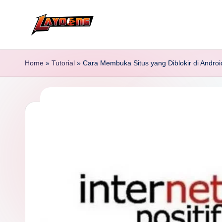
Skip
to
content
Home
»
Tutorial
»
Cara Membuka Situs yang Diblokir di Andro