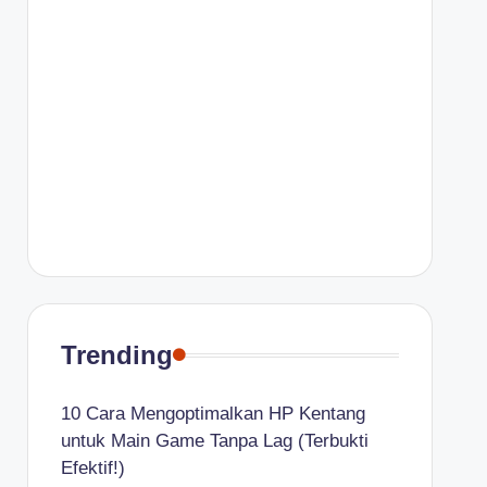
Trending
10 Cara Mengoptimalkan HP Kentang
untuk Main Game Tanpa Lag (Terbukti
Efektif!)