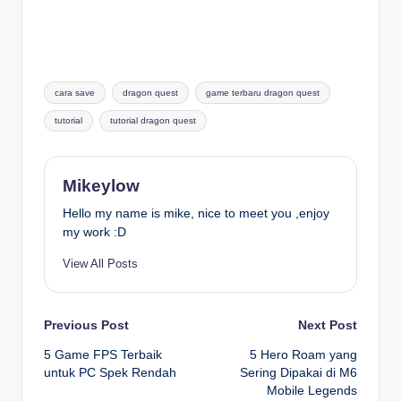
Tags:
cara save
dragon quest
game terbaru dragon quest
tutorial
tutorial dragon quest
Mikeylow
Hello my name is mike, nice to meet you ,enjoy
my work :D
View All Posts
Post
Previous Post
Next Post
5 Game FPS Terbaik
5 Hero Roam yang
navigation
untuk PC Spek Rendah
Sering Dipakai di M6
Mobile Legends