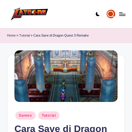
Skip
to
content
Home
»
Tutorial
»
Cara Save di Dragon Quest 3 Remake
Posted
Games
Tutorial
in
Cara Save di Dragon