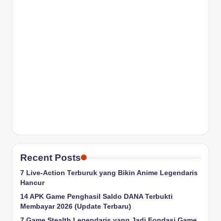
Recent Posts
7 Live-Action Terburuk yang Bikin Anime Legendaris
Hancur
14 APK Game Penghasil Saldo DANA Terbukti
Membayar 2026 (Update Terbaru)
7 Game Stealth Legendaris yang Jadi Fondasi Game