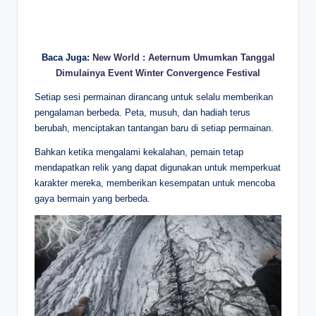
Baca Juga:
New World : Aeternum Umumkan Tanggal
Dimulainya Event Winter Convergence Festival
Setiap sesi permainan dirancang untuk selalu memberikan
pengalaman berbeda. Peta, musuh, dan hadiah terus
berubah, menciptakan tantangan baru di setiap permainan.
Bahkan ketika mengalami kekalahan, pemain tetap
mendapatkan relik yang dapat digunakan untuk memperkuat
karakter mereka, memberikan kesempatan untuk mencoba
gaya bermain yang berbeda.