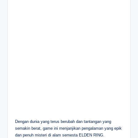
Dengan dunia yang terus berubah dan tantangan yang
semakin berat, game ini menjanjikan pengalaman yang epik
dan penuh misteri di alam semesta ELDEN RING.