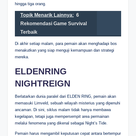
hingga tiga orang.
Topik Menarik Lainnya:
6
Rekomendasi Game Survival
Terbaik
Di akhir setiap malam, para pemain akan menghadapi bos
menakutkan yang siap menguji kemampuan dan strategi
mereka.
ELDENRING
NIGHTREIGN
Berlatarkan dunia paralel dari ELDEN RING, pemain akan
memasuki Limveld, sebuah wilayah misterius yang dipenuhi
ancaman. Di sini, siklus malam tidak hanya membawa
kegelapan, tetapi juga mempersempit area permainan
melalui fenomena yang dikenal sebagai Night’s Tide.
Pemain harus mengambil keputusan cepat antara bertempur