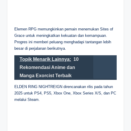
Elemen RPG memungkinkan pemain menemukan Sites of
Grace untuk meningkatkan kekuatan dan kemampuan.
Progres ini memberi peluang menghadapi tantangan lebih
besar di perjalanan berikutnya.
Topik Menarik Lainnya:
10
Rekomendasi Anime dan
Manga Exorcist Terbaik
ELDEN RING NIGHTREIGN direncanakan rilis pada tahun
2025 untuk PS4, PS5, Xbox One, Xbox Series X/S, dan PC
melalui Steam.