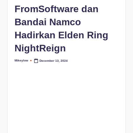
FromSoftware dan
Bandai Namco
Hadirkan Elden Ring
NightReign
Mikeylow
December 13, 2024
Posted
by