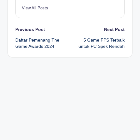
View All Posts
Post
Previous Post
Next Post
Daftar Pemenang The
5 Game FPS Terbaik
navigation
Game Awards 2024
untuk PC Spek Rendah