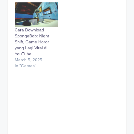
Cara Download
SpongeBob: Night
Shift, Game Horor
yang Lagi Viral di
YouTube!
March 5, 2025
In "Games"