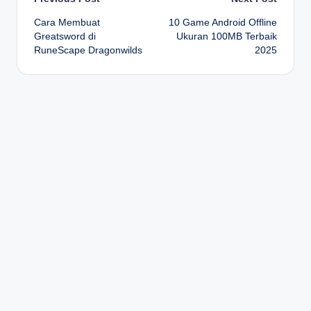
Post
Cara Membuat
10 Game Android Offline
navigation
Greatsword di
Ukuran 100MB Terbaik
RuneScape Dragonwilds
2025