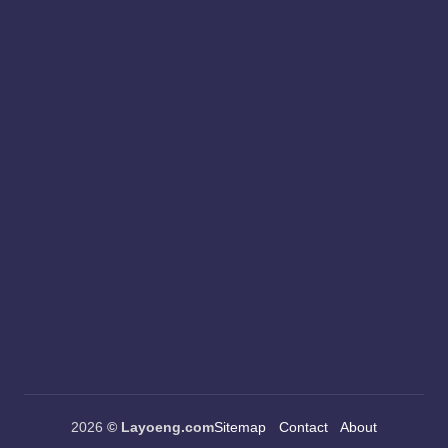
2026
© Layoeng.com
Sitemap
Contact
About