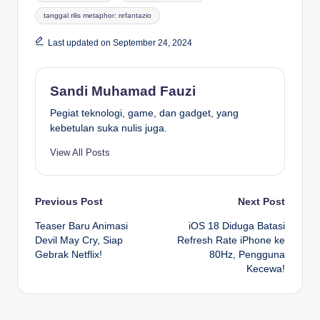
tanggal rilis metaphor: refantazio
Last updated on September 24, 2024
Sandi Muhamad Fauzi
Pegiat teknologi, game, dan gadget, yang
kebetulan suka nulis juga.
View All Posts
Post
Previous Post
Next Post
Teaser Baru Animasi
iOS 18 Diduga Batasi
navigation
Devil May Cry, Siap
Refresh Rate iPhone ke
Gebrak Netflix!
80Hz, Pengguna
Kecewa!