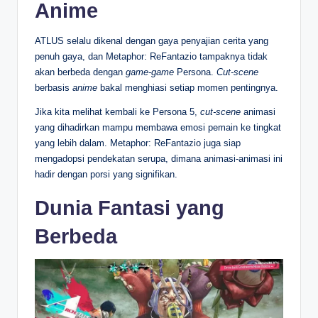
Anime
ATLUS selalu dikenal dengan gaya penyajian cerita yang
penuh gaya, dan Metaphor: ReFantazio tampaknya tidak
akan berbeda dengan
game-game
Persona.
Cut-scene
berbasis
anime
bakal menghiasi setiap momen pentingnya.
Jika kita melihat kembali ke Persona 5,
cut-scene
animasi
yang dihadirkan mampu membawa emosi pemain ke tingkat
yang lebih dalam. Metaphor: ReFantazio juga siap
mengadopsi pendekatan serupa, dimana animasi-animasi ini
hadir dengan porsi yang signifikan.
Dunia Fantasi yang
Berbeda