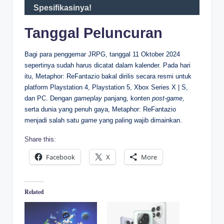
Spesifikasinya!
Tanggal Peluncuran
Bagi para penggemar JRPG, tanggal 11 Oktober 2024
sepertinya sudah harus dicatat dalam kalender. Pada hari
itu, Metaphor: ReFantazio bakal dirilis secara resmi untuk
platform Playstation 4, Playstation 5, Xbox Series X | S,
dan PC. Dengan
gameplay
panjang, konten
post-game
,
serta dunia yang penuh gaya, Metaphor: ReFantazio
menjadi salah satu
game
yang paling wajib dimainkan.
Share this:
Facebook
X
More
Related