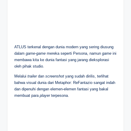
ATLUS terkenal dengan dunia modern yang sering diusung
dalam
game-game
mereka seperti Persona, namun
game
ini
membawa kita ke dunia fantasi yang jarang dieksplorasi
oleh pihak studio.
Melalui
trailer
dan
screenshot
yang sudah dirilis, terlihat
bahwa visual dunia dari Metaphor: ReFantazio sangat indah
dan dipenuhi dengan elemen-elemen fantasi yang bakal
membuat para
player
terpesona.