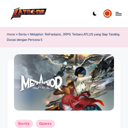
Skip
to
content
Home
»
Berita
»
Metaphor: ReFantazio, JRPG Terbaru ATLUS yang Siap Tanding
Durasi dengan Persona 5
Posted
Berita
Games
in