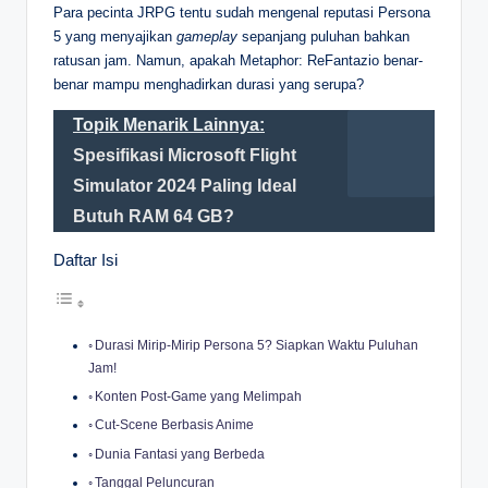
Para pecinta JRPG tentu sudah mengenal reputasi Persona
5 yang menyajikan
gameplay
sepanjang puluhan bahkan
ratusan jam. Namun, apakah Metaphor: ReFantazio benar-
benar mampu menghadirkan durasi yang serupa?
Topik Menarik Lainnya:
Spesifikasi Microsoft Flight
Simulator 2024 Paling Ideal
Butuh RAM 64 GB?
Daftar Isi
Durasi Mirip-Mirip Persona 5? Siapkan Waktu Puluhan
Jam!
Konten Post-Game yang Melimpah
Cut-Scene Berbasis Anime
Dunia Fantasi yang Berbeda
Tanggal Peluncuran