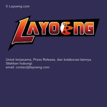
© Layoeng.com
Untuk kerjasama, Press Release, dan kolaborasi lainnya.
Silahkan hubungi:
email: contact@layoeng.com