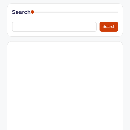
Search
Search