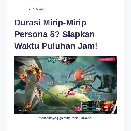
Related
Durasi Mirip-Mirip
Persona 5? Siapkan
Waktu Puluhan Jam!
mekaniknya juga mirip-mirip Persona.