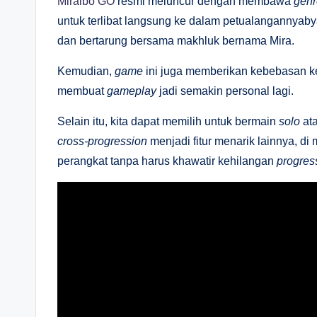
Miraibo GO
resmi meluncur dengan membawa
genr
untuk terlibat langsung ke dalam petualangannyab
dan bertarung bersama makhluk bernama Mira.
Kemudian,
game
ini juga memberikan kebebasan k
membuat
gameplay
jadi semakin personal lagi.
Selain itu, kita dapat memilih untuk bermain
solo
ata
cross-progression
menjadi fitur menarik lainnya, di
perangkat tanpa harus khawatir kehilangan
progres