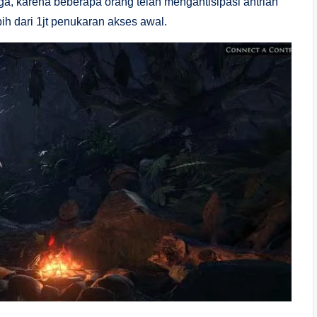
ga, karena beberapa orang telah mengantisipasi antrian
bih dari 1jt penukaran akses awal.