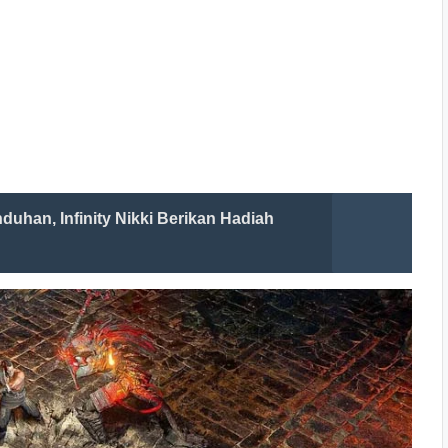
uhan, Infinity Nikki Berikan Hadiah