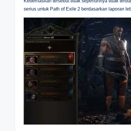
Keberhasilan tersebut tidak sepenuhnya tidak terdu
serius untuk Path of Exile 2 berdasarkan laporan le