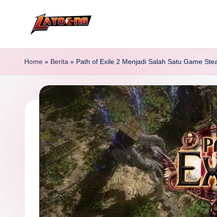
Skip
to
content
Home
»
Berita
»
Path of Exile 2 Menjadi Salah Satu Game St