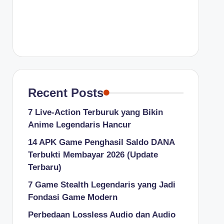
Recent Posts
7 Live-Action Terburuk yang Bikin
Anime Legendaris Hancur
14 APK Game Penghasil Saldo DANA
Terbukti Membayar 2026 (Update
Terbaru)
7 Game Stealth Legendaris yang Jadi
Fondasi Game Modern
Perbedaan Lossless Audio dan Audio