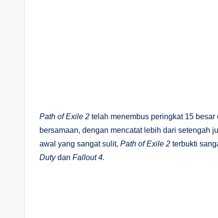
Path of Exile 2
telah menembus peringkat 15 besar 
bersamaan, dengan mencatat lebih dari setengah j
awal yang sangat sulit,
Path of Exile 2
terbukti san
Duty
dan
Fallout 4.