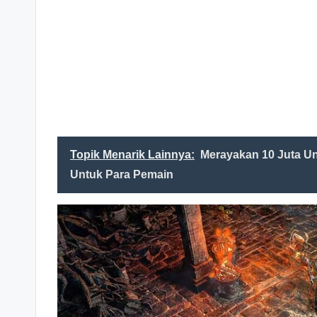
Topik Menarik Lainnya:
Merayakan 10 Juta Und
Untuk Para Pemain