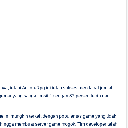
ya, tetapi Action-Rpg ini tetap sukses mendapat jumlah
mar yang sangat positif, dengan 82 persen lebih dari
ini mungkin terkait dengan popularitas game yang tidak
sehingga membuat server game mogok. Tim developer telah