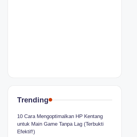
Trending
10 Cara Mengoptimalkan HP Kentang
untuk Main Game Tanpa Lag (Terbukti
Efektif!)