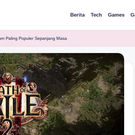
Berita
Tech
Games
G
eam Paling Populer Sepanjang Masa