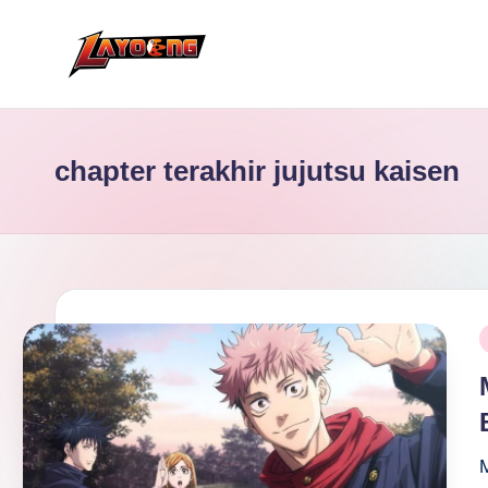
Skip
to
content
chapter terakhir jujutsu kaisen
P
i