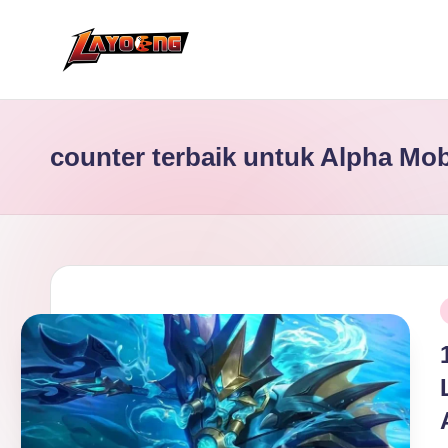
Skip
to
content
counter terbaik untuk Alpha Mo
P
i