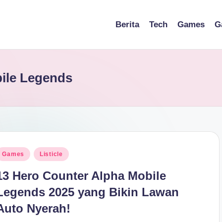
Berita
Tech
Games
G
bile Legends
osted
Games
Listicle
n
13 Hero Counter Alpha Mobile
Legends 2025 yang Bikin Lawan
Auto Nyerah!