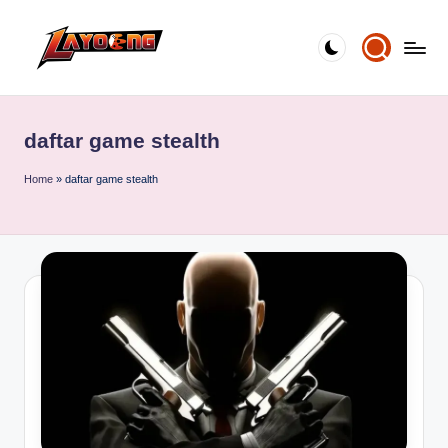
Skip
to
content
daftar game stealth
Home
»
daftar game stealth