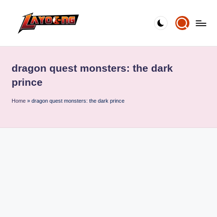
Skip
to
content
dragon quest monsters: the dark
prince
Home
»
dragon quest monsters: the dark prince