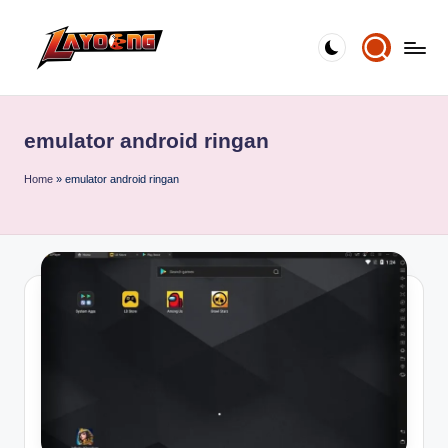
Skip
to
content
emulator android ringan
Home
»
emulator android ringan