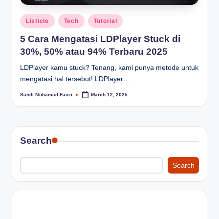
Posted
Listicle
Tech
Tutorial
in
5 Cara Mengatasi LDPlayer Stuck di
30%, 50% atau 94% Terbaru 2025
LDPlayer kamu stuck? Tenang, kami punya metode untuk
mengatasi hal tersebut! LDPlayer…
Sandi Muhamad Fauzi
March 12, 2025
Posted
by
Search
Search