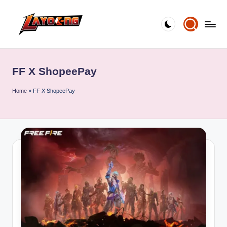
Skip
to
content
FF X ShopeePay
Home
»
FF X ShopeePay