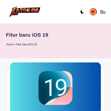
Skip
to
content
Fitur baru iOS 19
Home
»
Fitur baru iOS 19