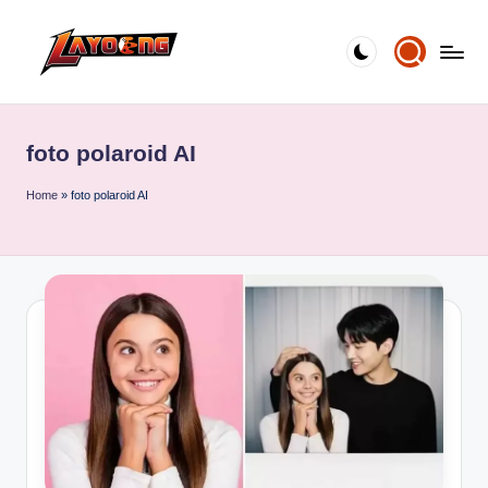
Skip
to
content
foto polaroid AI
Home
»
foto polaroid AI