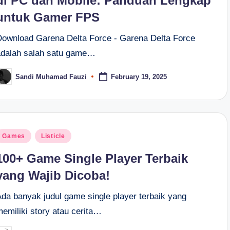
di PC dan Mobile: Panduan Lengkap
untuk Gamer FPS
Download Garena Delta Force - Garena Delta Force
adalah salah satu game…
Sandi Muhamad Fauzi
February 19, 2025
osted
y
osted
Games
Listicle
n
100+ Game Single Player Terbaik
yang Wajib Dicoba!
Ada banyak judul game single player terbaik yang
memiliki story atau cerita…