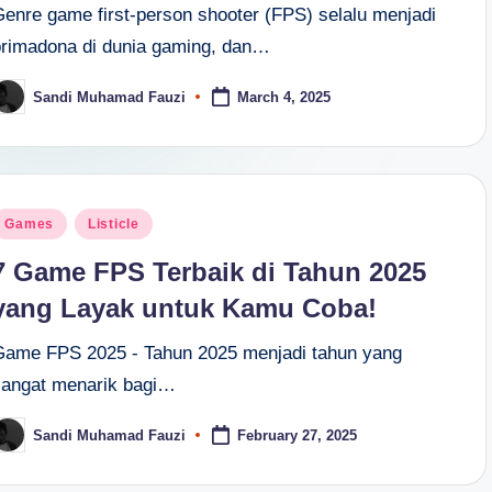
Genre game first-person shooter (FPS) selalu menjadi
primadona di dunia gaming, dan…
Sandi Muhamad Fauzi
March 4, 2025
osted
y
osted
Games
Listicle
n
7 Game FPS Terbaik di Tahun 2025
yang Layak untuk Kamu Coba!
Game FPS 2025 - Tahun 2025 menjadi tahun yang
sangat menarik bagi…
Sandi Muhamad Fauzi
February 27, 2025
osted
y