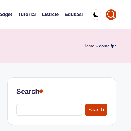
adget
Tutorial
Listicle
Edukasi
Home
»
game fps
Search
Search