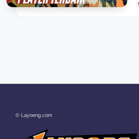
P
b
© Layoeng.com