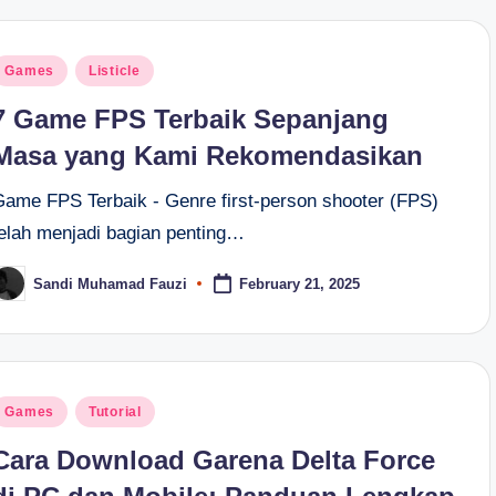
osted
Games
Listicle
n
7 Game FPS Terbaik Sepanjang
Masa yang Kami Rekomendasikan
Game FPS Terbaik - Genre first-person shooter (FPS)
telah menjadi bagian penting…
Sandi Muhamad Fauzi
February 21, 2025
osted
y
osted
Games
Tutorial
n
Cara Download Garena Delta Force