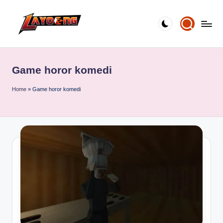
Skip
to
content
Game horor komedi
Home
»
Game horor komedi