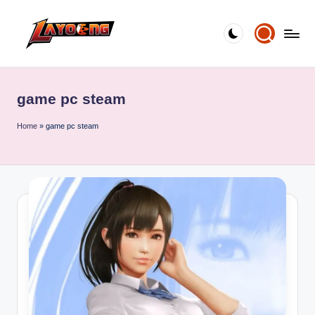
Skip
to
content
game pc steam
Home
»
game pc steam