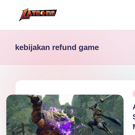
Skip
to
content
kebijakan refund game
P
i