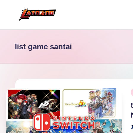
Skip
to
content
list game santai
P
i