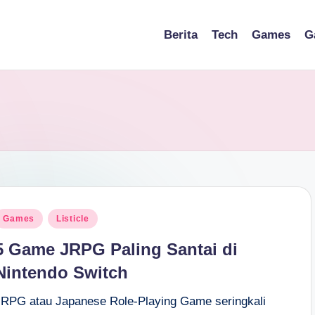
Berita
Tech
Games
G
osted
Games
Listicle
n
5 Game JRPG Paling Santai di
Nintendo Switch
JRPG atau Japanese Role-Playing Game seringkali