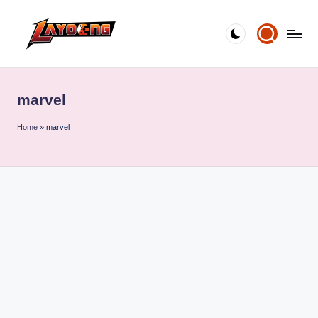
Skip
to
content
marvel
Home
»
marvel