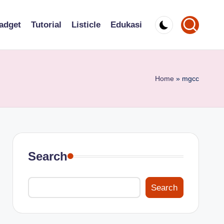
adget
Tutorial
Listicle
Edukasi
Home
»
mgcc
Search
Search