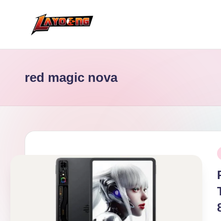
Skip
to
content
red magic nova
P
i