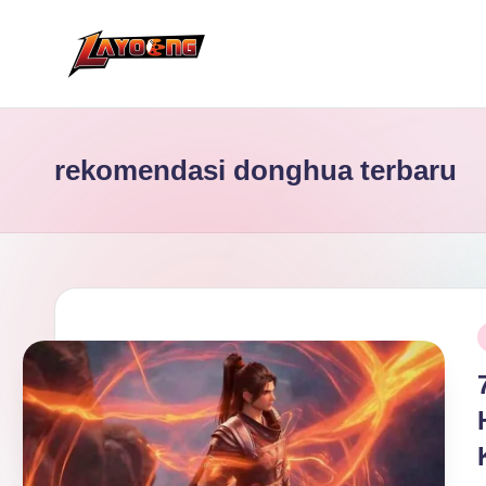
Skip
to
content
rekomendasi donghua terbaru
P
i