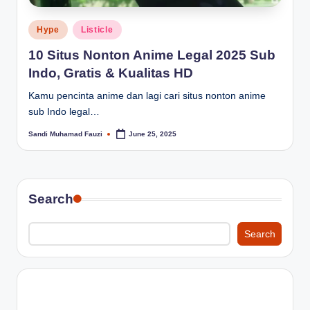
Posted
Hype
Listicle
in
10 Situs Nonton Anime Legal 2025 Sub
Indo, Gratis & Kualitas HD
Kamu pencinta anime dan lagi cari situs nonton anime
sub Indo legal…
Sandi Muhamad Fauzi
June 25, 2025
Posted
by
Search
Search