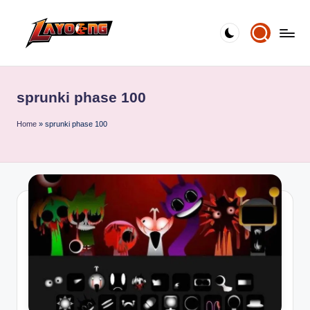
Skip
to
content
sprunki phase 100
Home
»
sprunki phase 100