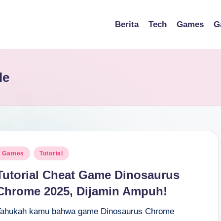
Berita
Tech
Games
G
le
osted
Games
Tutorial
n
Tutorial Cheat Game Dinosaurus
Chrome 2025, Dijamin Ampuh!
Tahukah kamu bahwa game Dinosaurus Chrome