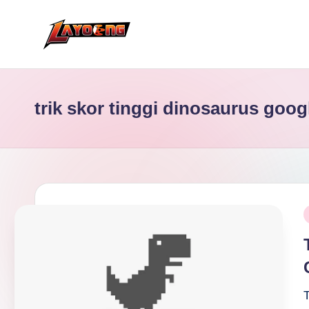
Skip
to
content
trik skor tinggi dinosaurus goog
P
i