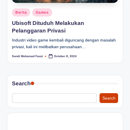
Posted
Berita
Games
in
Ubisoft Dituduh Melakukan
Pelanggaran Privasi
Industri video game kembali diguncang dengan masalah
privasi, kali ini melibatkan perusahaan…
Sandi Muhamad Fauzi
October 8, 2024
Posted
by
Search
Search