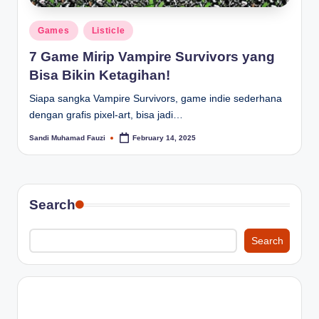
Posted
Games
Listicle
in
7 Game Mirip Vampire Survivors yang
Bisa Bikin Ketagihan!
Siapa sangka Vampire Survivors, game indie sederhana
dengan grafis pixel-art, bisa jadi…
Sandi Muhamad Fauzi
February 14, 2025
Posted
by
Search
Search