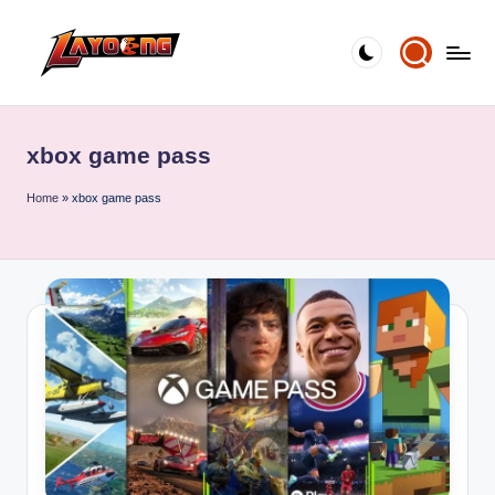
Skip
to
content
xbox game pass
Home
»
xbox game pass