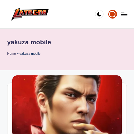
Skip
to
content
yakuza mobile
Home
»
yakuza mobile