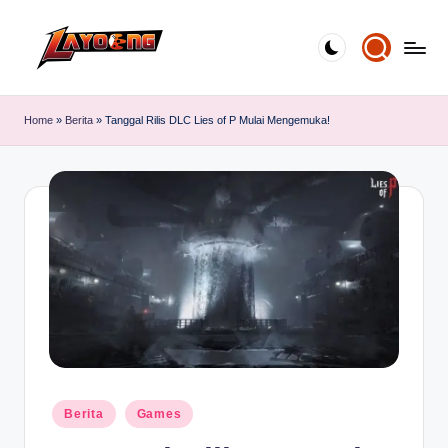
Skip
to
content
Home
»
Berita
»
Tanggal Rilis DLC Lies of P Mulai Mengemuka!
Posted
Berita
Games
in