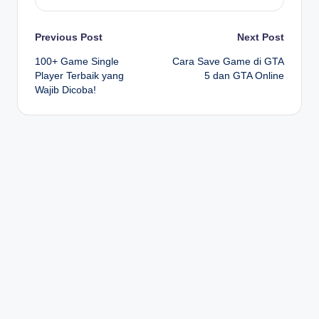
Post
Previous Post
Next Post
100+ Game Single
Cara Save Game di GTA
navigation
Player Terbaik yang
5 dan GTA Online
Wajib Dicoba!