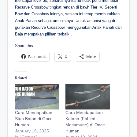
mencapai level 30, seharusnya kamu tidak perlu membuat
Recurve Crossbow tingkat rendah di bawh Tier IV. Seperti
Bow dan Crossbow lainnya, senjata ini tetap membutuhkan
Anak Panah sebagai amunisinya. Untuk amunisi yang di
gunakan Recurve Crossbow, menggunakan Anak Panah dari
Baja merupakan pilihan terbaik .
Share this:
Facebook
X
More
Related
Cara Mendapatkan
Cara Mendapatkan
Stun Baton di Once
Katana (Fabled
Human
Masamune) di Once
January 16, 2025
Human
In "Games"
August 19, 2024