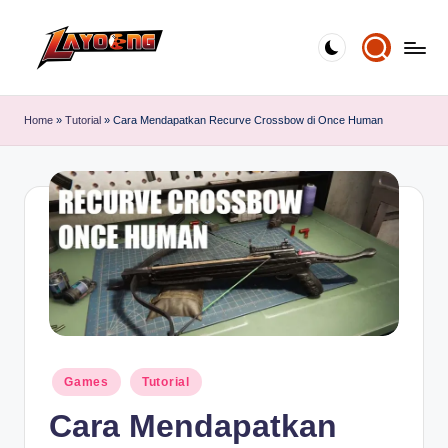
Skip
to
content
Home
»
Tutorial
»
Cara Mendapatkan Recurve Crossbow di Once Human
Posted
Games
Tutorial
in
Cara Mendapatkan