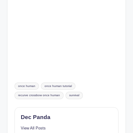
Tags:
once human
once human tutorial
recurve crossbow once human
survival
Dec Panda
View All Posts