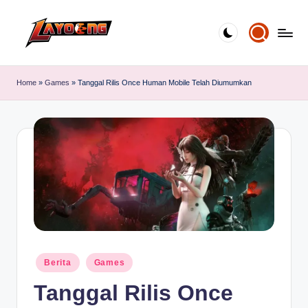
Skip
to
content
Home
»
Games
»
Tanggal Rilis Once Human Mobile Telah Diumumkan
Posted
Berita
Games
in
Tanggal Rilis Once