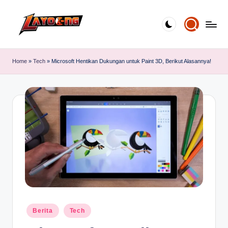
Skip
to
content
Home
»
Tech
»
Microsoft Hentikan Dukungan untuk Paint 3D, Berikut Alasannya!
Posted
Berita
Tech
in