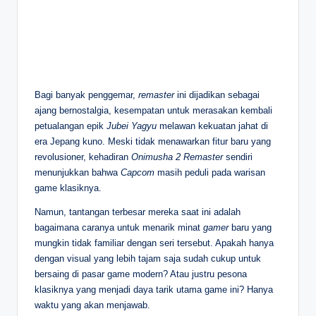
Bagi banyak penggemar,
remaster
ini dijadikan sebagai
ajang bernostalgia, kesempatan untuk merasakan kembali
petualangan epik
Jubei Yagyu
melawan kekuatan jahat di
era Jepang kuno. Meski tidak menawarkan fitur baru yang
revolusioner, kehadiran
Onimusha 2 Remaster
sendiri
menunjukkan bahwa
Capcom
masih peduli pada warisan
game klasiknya.
Namun, tantangan terbesar mereka saat ini adalah
bagaimana caranya untuk menarik minat
gamer
baru yang
mungkin tidak familiar dengan seri tersebut. Apakah hanya
dengan visual yang lebih tajam saja sudah cukup untuk
bersaing di pasar game modern? Atau justru pesona
klasiknya yang menjadi daya tarik utama game ini? Hanya
waktu yang akan menjawab.