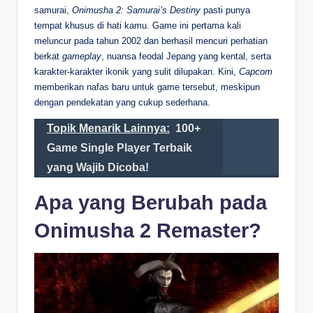
samurai,
Onimusha 2: Samurai’s Destiny
pasti punya
tempat khusus di hati kamu. Game ini pertama kali
meluncur pada tahun 2002 dan berhasil mencuri perhatian
berkat
gameplay
, nuansa feodal Jepang yang kental, serta
karakter-karakter ikonik yang sulit dilupakan. Kini,
Capcom
memberikan nafas baru untuk game tersebut, meskipun
dengan pendekatan yang cukup sederhana.
Topik Menarik Lainnya:
100+
Game Single Player Terbaik
yang Wajib Dicoba!
Apa yang Berubah pada
Onimusha 2 Remaster?