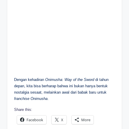
Dengan kehadiran
Onimusha: Way of the Sword
di tahun
depan, kita bisa berharap bahwa ini bukan hanya bentuk
nostalgia sesaat, melainkan awal dari babak baru untuk
franchise Onimusha
.
Share this:
Facebook
X
More