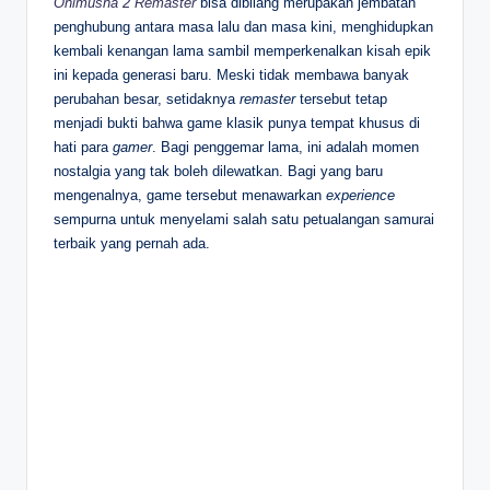
Onimusha 2 Remaster
bisa dibilang merupakan jembatan
penghubung antara masa lalu dan masa kini, menghidupkan
kembali kenangan lama sambil memperkenalkan kisah epik
ini kepada generasi baru. Meski tidak membawa banyak
perubahan besar, setidaknya
remaster
tersebut tetap
menjadi bukti bahwa game klasik punya tempat khusus di
hati para
gamer
. Bagi penggemar lama, ini adalah momen
nostalgia yang tak boleh dilewatkan. Bagi yang baru
mengenalnya, game tersebut menawarkan
experience
sempurna untuk menyelami salah satu petualangan samurai
terbaik yang pernah ada.