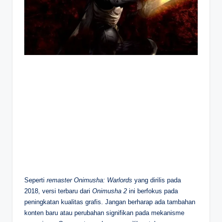
Seperti
remaster Onimusha: Warlords
yang dirilis pada
2018, versi terbaru dari
Onimusha 2
ini berfokus pada
peningkatan kualitas grafis. Jangan berharap ada tambahan
konten baru atau perubahan signifikan pada mekanisme