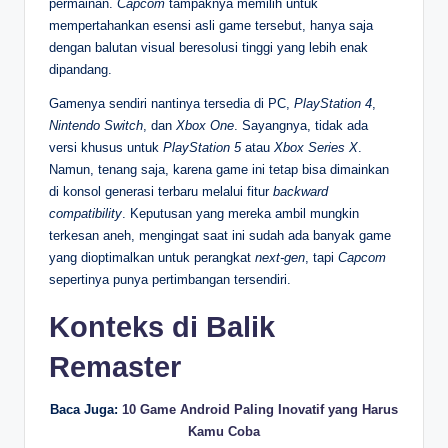
permainan.
Capcom
tampaknya memilih untuk
mempertahankan esensi asli game tersebut, hanya saja
dengan balutan visual beresolusi tinggi yang lebih enak
dipandang.
Gamenya sendiri nantinya tersedia di PC,
PlayStation 4
,
Nintendo Switch
, dan
Xbox One
. Sayangnya, tidak ada
versi khusus untuk
PlayStation 5
atau
Xbox Series X
.
Namun, tenang saja, karena game ini tetap bisa dimainkan
di konsol generasi terbaru melalui fitur
backward
compatibility
. Keputusan yang mereka ambil mungkin
terkesan aneh, mengingat saat ini sudah ada banyak game
yang dioptimalkan untuk perangkat
next-gen
, tapi
Capcom
sepertinya punya pertimbangan tersendiri.
Konteks di Balik
Remaster
Baca Juga:
10 Game Android Paling Inovatif yang Harus
Kamu Coba