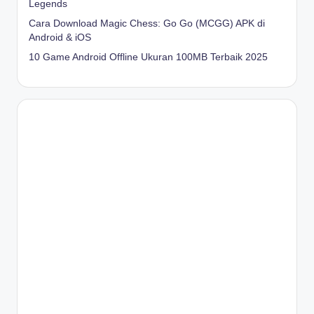
Legends
Cara Download Magic Chess: Go Go (MCGG) APK di
Android & iOS
10 Game Android Offline Ukuran 100MB Terbaik 2025