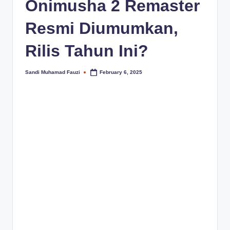
Onimusha 2 Remaster
Resmi Diumumkan,
Rilis Tahun Ini?
Sandi Muhamad Fauzi
February 6, 2025
Posted
by