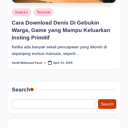
Posted
Games
Tutorial
in
Cara Download Denis Di Gebukin
Warga, Game yang Mampu Keluarkan
Insting Primitif
Ketika ada banyak sekali pencapaian yang ditoreh di
sepanjang evolusi manusia, seperti…
Sandi Muhamad Fauzi
April 12, 2025
Posted
by
Search
Search