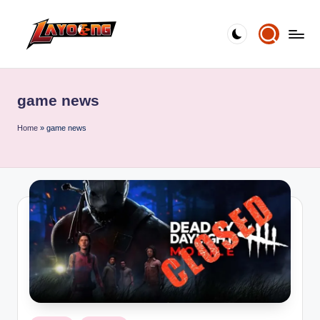
Skip
to
content
game news
Home
»
game news