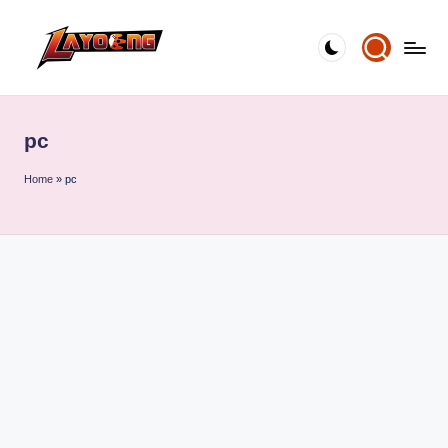
Skip
to
content
pc
Home
»
pc